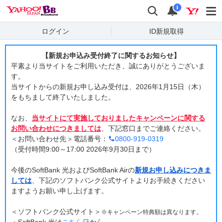
外
外
外
外
外
外
外
外
外
Yahoo! BB
部
部
部
部
部
部
部
部
部
部
部
検索
通知
部
i
サ
サ
サ
サ
サ
サ
サ
サ
サ
サ
サ
サ
イ
イ
イ
ログイン
イ
イ
イ
イ
イ
イ
イ
ID新規取得
イ
ト・
ト
イ
ト・
ト・
ト・
ト・
ト・
ト・
ト・
ト・
ト・
新
新
ト・
新
新
新
新
新
新
新
新
新
し
し
【新規お申込み受付終了に関するお知らせ】
し
新
い
し
し
し
し
し
し
し
し
い
平素より当サイトをご利用いただき、誠にありがとうございま
い
タ
タ
し
い
い
い
い
い
い
い
い
す。
タ
ブ
ブ
タ
タ
タ
タ
タ
タ
タ
タ
い
当サイトからの新規お申し込み受付は、2026年1月15日（木）
ブ
で
で
ブ
ブ
ブ
ブ
ブ
ブ
ブ
ブ
タ
をもちまして終了いたしました。
開
開
で
で
で
で
で
で
で
で
で
き
き
ブ
開
開
開
開
開
開
開
開
開
ま
ま
なお、
当サイトにて実施しておりましたキャンペーンに関する
き
で
す
き
き
き
き
き
き
き
き
す
お問い合わせにつきましては
ま
、下記窓口までご連絡ください。
開
ま
ま
ま
ま
ま
ま
ま
ま
す
＜お問い合わせ先＞電話番号：
0800-919-0319
き
す
す
す
す
す
す
す
す
（受付時間9:00～17:00 2026年9月30日まで）
ま
す
今後のSoftBank 光およびSoftBank Airの
新規お申し込みにつきま
しては
、下記のソフトバンク公式サイトよりお手続きください
ますようお願い申し上げます。
＜ソフトバンク公式サイト＞
※キャンペーン特典額は異なります。